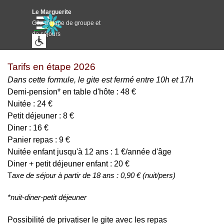
Aller au contenu
Le Marguerite
Sauter le menu
Gite d'étape de groupe et
de séjours
Lieu de stages
Tarifs en étape 2026
Dans cette formule, le gite est fermé entre 10h et 17h
Demi-pension* en table d'hôte : 48 €
Nuitée : 24 €
Petit déjeuner : 8 €
Diner : 16 €
Panier repas : 9 €
Nuitée enfant jusqu'à 12 ans : 1 €/année d'âge
Diner + petit déjeuner enfant : 20 €
T
axe de séjour à partir de 18 ans : 0,90 € (nuit/pers)
*nuit-diner-petit déjeuner
Possibilité de privatiser le gite avec les repas